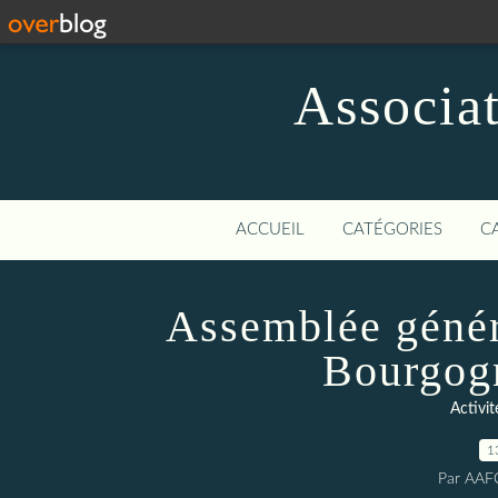
Associat
ACCUEIL
CATÉGORIES
C
Assemblée génér
Bourgogn
Activi
1
Par AAF