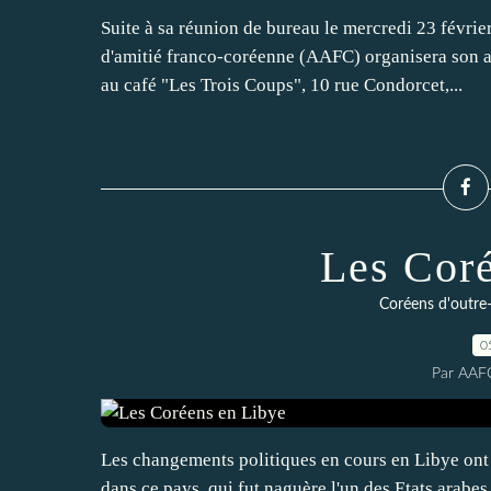
Suite à sa réunion de bureau le mercredi 23 févrie
d'amitié franco-coréenne (AAFC) organisera son a
au café "Les Trois Coups", 10 rue Condorcet,...
Les Coré
Coréens d'outre
0
Par AAF
Les changements politiques en cours en Libye on
dans ce pays, qui fut naguère l'un des Etats arabe