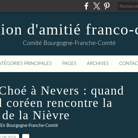
ion d'amitié franco
Comité Bourgogne-Franche-Comté
ATÉGORIES PRINCIPALES
PAGES
ARCHIVES
CONTAC
 Choé à Nevers : quand
el coréen rencontre la
 de la Nièvre
 En Bourgogne-Franche-Comté
2.08.2026
…