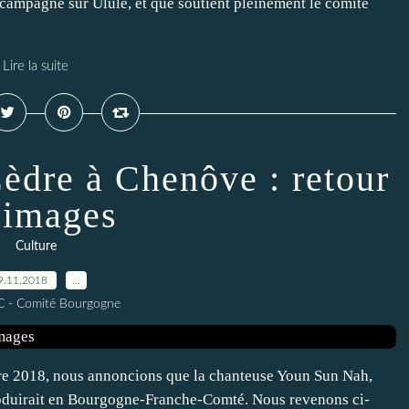
campagne sur Ulule, et que soutient pleinement le comité
Lire la suite
èdre à Chenôve : retour
 images
Culture
9.11.2018
…
C - Comité Bourgogne
bre 2018, nous annoncions que la chanteuse Youn Sun Nah,
roduirait en Bourgogne-Franche-Comté. Nous revenons ci-