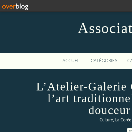
Associat
ACCUEIL
CATÉGORIES
C
L’Atelier-Galerie
l’art traditionn
douceur
,
Culture
La Corée
0