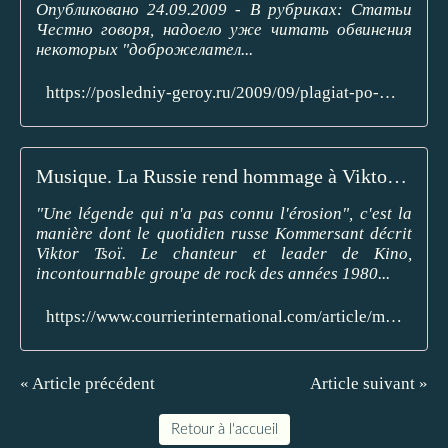
Опубликовано 24.09.2009 - В рубриках: Статьи
Честно говоря, надоело уже читать обвинения
некоторых "доброжелател...
https://posledniy-geroy.ru/2009/09/plagiat-po-kinoshnomu-chto-i-skolko-sodral-coj-u-cure-i-drugix-zamechatelnyx-lyudej/
Musique. La Russie rend hommage à Viktor Tsoï, légende du rock soviétique
"Une légende qui n'a pas connu l'érosion", c'est la
manière dont le quotidien russe Kommersant décrit
Viktor Tsoï. Le chanteur et leader de Kino,
incontournable groupe de rock des années 1980...
https://www.courrierinternational.com/article/musique-la-russie-rend-hommage-a-viktor-tsoi-legende-du-rock-sovietique
« Article précédent
Article suivant »
Retour à l'accueil