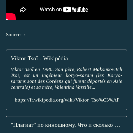
Sources :
Viktor Tsoï - Wikipédia
Viktor Tsoï en 1986. Son père, Robert Maksimovitch
Tsoï, est un ingénieur koryo-saram (les Koryo-
sarams sont des Coréens qui furent déportés en Asie
centrale) et sa mère, Valentina Vassilie...
https://fr.wikipedia.org/wiki/Viktor_Tso%C3%AF
"Плагиат" по киношному. Что и сколько "содрал" Цой у Cure и других замечательных людей. | Последний герой