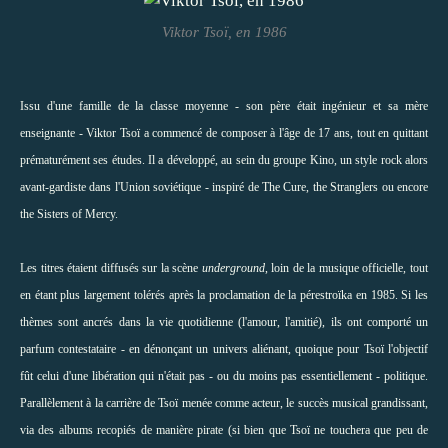
Viktor Tsoï, en 1986
Issu d'une famille de la classe moyenne - son père était ingénieur et sa mère
enseignante - Viktor Tsoï a commencé de composer à l'âge de 17 ans, tout en quittant
prématurément ses études. Il a développé, au sein du groupe Kino, un style rock alors
avant-gardiste dans l'Union soviétique - inspiré de The Cure, the Stranglers ou encore
the Sisters of Mercy.
Les titres étaient diffusés sur la scène
underground
, loin de la musique officielle, tout
en étant plus largement tolérés après la proclamation de la pérestroïka en 1985. Si les
thèmes sont ancrés dans la vie quotidienne (l'amour, l'amitié), ils ont comporté un
parfum contestataire - en dénonçant un univers aliénant, quoique pour Tsoï l'objectif
fût celui d'une libération qui n'était pas - ou du moins pas essentiellement - politique.
Parallèlement à la carrière de Tsoï menée comme acteur, le succès musical grandissant,
via des albums recopiés de manière pirate (si bien que Tsoï ne touchera que peu de