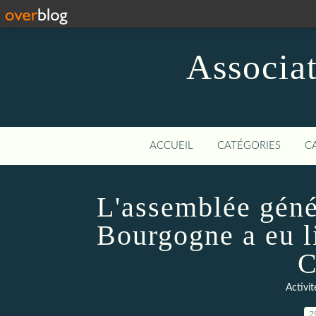
Associat
ACCUEIL
CATÉGORIES
C
L'assemblée gén
Bourgogne a eu l
C
Activi
2