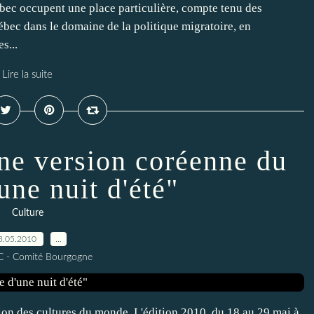
bec occupent une place particulière, compte tenu des
bec dans le domaine de la politique migratoire, en
s...
Lire la suite
une version coréenne du
une nuit d'été"
Culture
3.05.2010
…
C - Comité Bourgogne
ion des cultures du monde. L'édition 2010, du 18 au 29 mai à