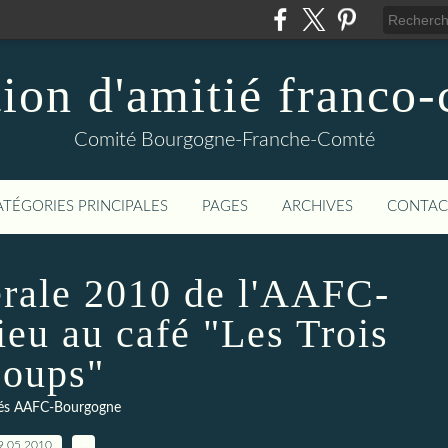
ion d'amitié franco
Comité Bourgogne-Franche-Comté
ATÉGORIES PRINCIPALES
PAGES
ARCHIVES
CONTAC
érale 2010 de l'AAFC-
ieu au café "Les Trois
oups"
tés AAFC-Bourgogne
9.05.2010
…