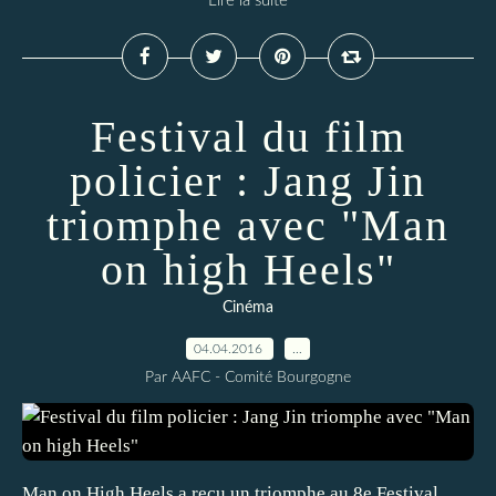
Lire la suite
Festival du film
policier : Jang Jin
triomphe avec "Man
on high Heels"
Cinéma
04.04.2016
…
Par AAFC - Comité Bourgogne
Man on High Heels a reçu un triomphe au 8e Festival