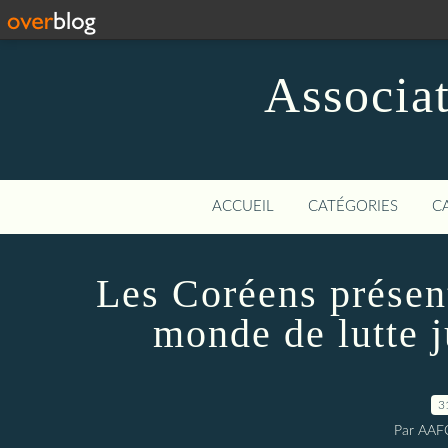
Associat
ACCUEIL
CATÉGORIES
C
Les Coréens présen
monde de lutte 
3
Par AAF