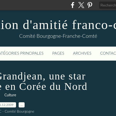
ion d'amitié franco
Comité Bourgogne-Franche-Comté
ATÉGORIES PRINCIPALES
PAGES
ARCHIVES
CONTAC
randjean, une star
 en Corée du Nord
Culture
6.12.2009
…
C - Comité Bourgogne