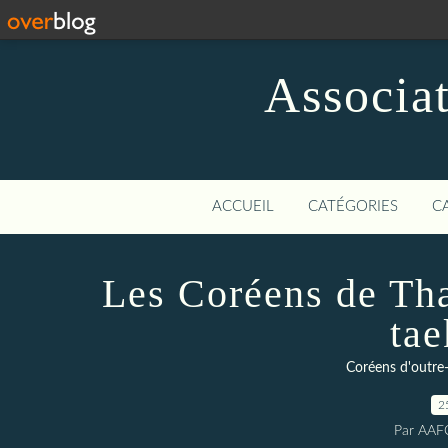
Associat
ACCUEIL
CATÉGORIES
C
Les Coréens de Thaï
ta
Coréens d'outre
2
Par AAF