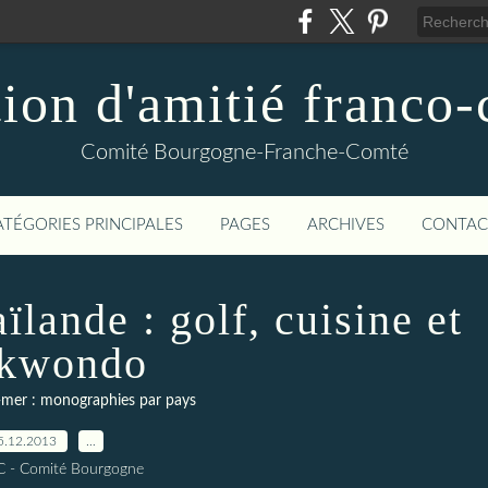
ion d'amitié franco
Comité Bourgogne-Franche-Comté
ATÉGORIES PRINCIPALES
PAGES
ARCHIVES
CONTAC
lande : golf, cuisine et
ekwondo
-mer : monographies par pays
5.12.2013
…
C - Comité Bourgogne