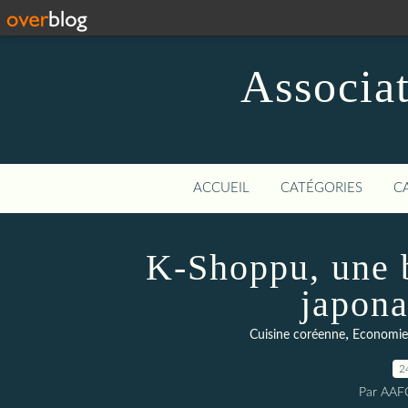
Associat
ACCUEIL
CATÉGORIES
C
K-Shoppu, une 
japona
,
Cuisine coréenne
Economie
2
Par AAF