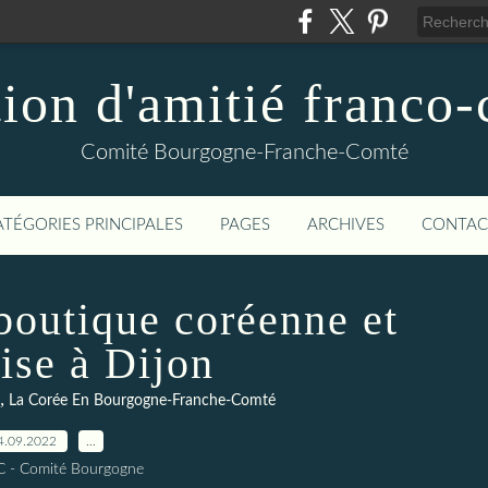
ion d'amitié franco
Comité Bourgogne-Franche-Comté
ATÉGORIES PRINCIPALES
PAGES
ARCHIVES
CONTAC
boutique coréenne et
ise à Dijon
,
La Corée En Bourgogne-Franche-Comté
4.09.2022
…
C - Comité Bourgogne