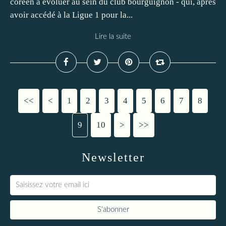
coréen à évoluer au sein du club bourguignon - qui, après
avoir accédé à la Ligue 1 pour la...
Lire la suite
<<
<
1
2
3
4
5
6
7
8
9
10
20
30
40
50
>
>>
Newsletter