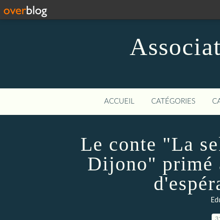
Associat
ACCUEIL
CATÉGORIES
C
Le conte "La se
Dijono" primé
d'espér
Ed
3