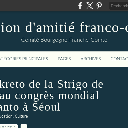
ion d'amitié franco
Comité Bourgogne-Franche-Comté
ATÉGORIES PRINCIPALES
PAGES
ARCHIVES
CONTAC
kreto de la Strigo de
 au congrès mondial
anto à Séoul
,
ucation
Culture
1.07.2017
…