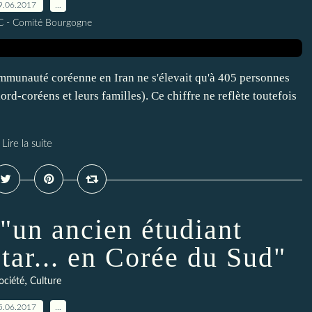
9.06.2017
…
C - Comité Bourgogne
mmunauté coréenne en Iran ne s'élevait qu'à 405 personnes
rd-coréens et leurs familles). Ce chiffre ne reflète toutefois
Lire la suite
"un ancien étudiant
tar... en Corée du Sud"
,
ociété
Culture
5.06.2017
…