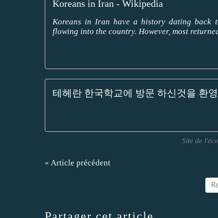
Koreans in Iran - Wikipedia
Koreans in Iran have a history dating back 
flowing into the country. However, most returned
테헤란 한국학교에 방문 하신것을 환영
Site de l'é
« Article précédent
Re
Partager cet article