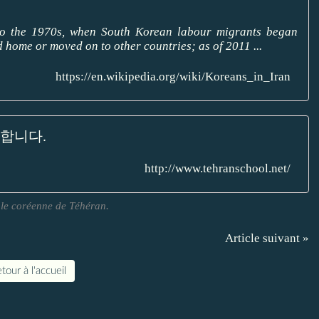
to the 1970s, when South Korean labour migrants began
 home or moved on to other countries; as of 2011 ...
https://en.wikipedia.org/wiki/Koreans_in_Iran
합니다.
http://www.tehranschool.net/
cole coréenne de Téhéran.
Article suivant »
tour à l'accueil