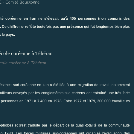
C - Comité Bourgogne
té coréenne en Iran ne s'élevait qu'à 405 personnes (non compris des
. Ce chiffre ne reflète toutefois pas une présence qui fut longtemps bien plus
 le pays.
école coréenne à Téhéran
sence sud-coréenne en Iran a été liée à une migration de travail, notamment
ailleurs envoyés par les conglomérats sud-coréens ont entraîné une très forte
personnes en 1971 à 7 400 en 1978. Entre 1977 et 1979, 300 000 travailleurs
phobes et s'est traduite par le départ de la quasi-totalité de la communauté
n 1980. Les forces militaires sud-coréennes ont organisé l'évacuation des