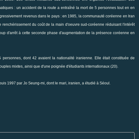
matiques : un accident de la route a entraîné la mort de 5 personnes tout en en
rogressivement revenus dans le pays : en 1985, la communauté coréenne en Iran
le renchérissement du coût de la main d'oeuvre sud-coréenne réduisant l'intérêt
coup d'arrêt à cette seconde phase d'augmentation de la présence coréenne en
ersonnes, dont 42 avaient la nationalité iranienne. Elle était constituée de
ples mixtes, ainsi que d'une poignée d'étudiants internationaux (20).
uis 1997 par Jo Seung-mi, dont le mari, iranien, a étudié à Séoul.