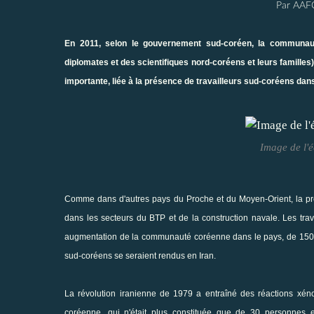
Par AAF
En 2011, selon le gouvernement sud-coréen, la communau
diplomates et des scientifiques nord-coréens et leurs familles)
importante, liée à la présence de travailleurs sud-coréens dans
Image de l'
Comme dans d'autres pays du Proche et du Moyen-Orient, la pré
dans les secteurs du BTP et de la construction navale. Les trav
augmentation de la communauté coréenne dans le pays, de 150 
sud-coréens se seraient rendus en Iran.
La révolution iranienne de 1979 a entraîné des réactions xéno
coréenne, qui n'était plus constituée que de 30 personnes e