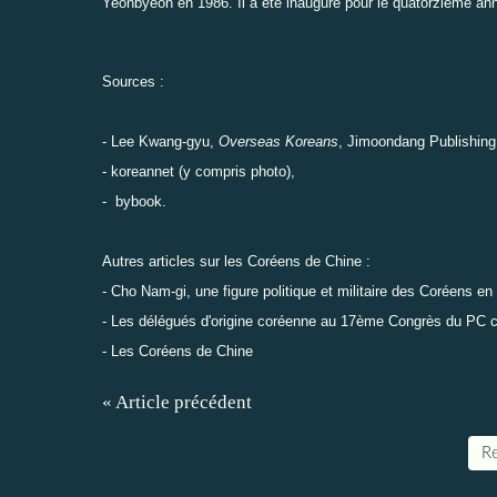
Yeonbyeon en 1986. Il a été inauguré pour le quatorzième ann
Sources :
- Lee Kwang-gyu,
Overseas Koreans
, Jimoondang Publishing
-
koreannet
(y compris photo),
-
bybook
.
Autres articles sur les Coréens de Chine :
-
Cho Nam-gi, une figure politique et militaire des Coréens en
-
Les délégués d'origine coréenne au 17ème Congrès du PC c
-
Les Coréens de Chine
« Article précédent
Re