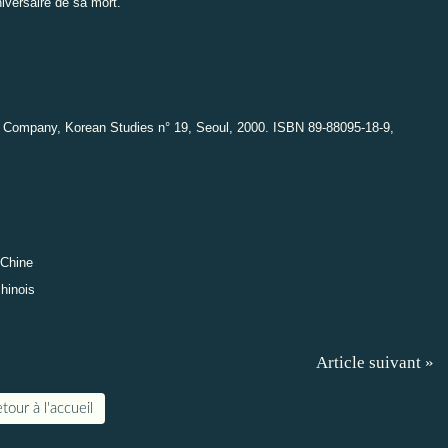
iversaire de sa mort.
 Company, Korean Studies n° 19,
Seoul, 2000. ISBN 89-88095-18-9,
 Chine
hinois
Article suivant »
tour à l'accueil