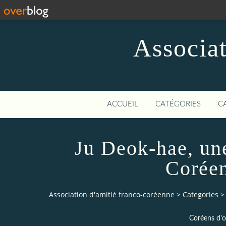
Associat
ACCUEIL
CATÉGORIES
C
Ju Deok-hae, un
Coréen
Association d'amitié franco-coréenne
>
Categories
>
Coréens d'ou