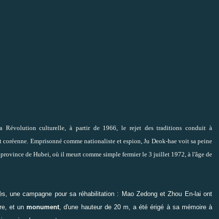
a Révolution culturelle, à partir de 1966, le rejet des traditions conduit à
nt coréenne. Emprisonné comme nationaliste et espion, Ju Deok-hae voit sa peine
rovince de Hubei, où il meurt comme simple fermier le 3 juillet 1972, à l'âge de
s, une campagne pour sa réhabilitation : Mao Zedong et Zhou En-lai ont
re,
et un
monument
, d'une hauteur de 20 m, a été érigé à sa mémoire à