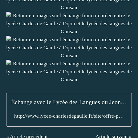
Échange avec le Lycée des Langues du Jeonbuk, à Gunsan (Corée du Sud ) - Lycée International Charles de Gaulle - Dijon
http://www.lycee-charlesdegaulle.fr/site/offre-pedagogique/section-internationale/199-%C3%A9change-avec-le-lyc%C3%A9e-des-langues-du-jeonbuk,-%C3%A0-gunsan-cor%C3%A9e-du-sud.html
« Article précédent
Article suivant »