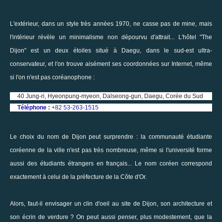
L'extérieur, dans un style très années 1970, ne casse pas de mine, mais
l'intérieur révèle un minimalisme non dépourvu d'attrait... L'hôtel "The
Dijon" est un deux étoiles situé à Daegu, dans le sud-est ultra-
conservateur, et l'on trouve aisément ses coordonnées sur Internet, même
si l'on n'est pas coréanophone :
40 Jung-ri, Hyeonpung-myeon, Dalseong-gun, Daegu, Corée du Sud
Téléphone
:
+82 53-263-1515
Le choix du nom de Dijon peut surprendre : la communauté étudiante
coréenne de la ville n'est pas très nombreuse, même si l'université forme
aussi des étudiants étrangers en français... Le nom coréen correspond
exactement à celui de la préfecture de la Côte d'Or.
Alors, faut-il envisager un clin d'oeil au site de Dijon, son architecture et
son écrin de verdure ? On peut aussi penser, plus modestement, que la