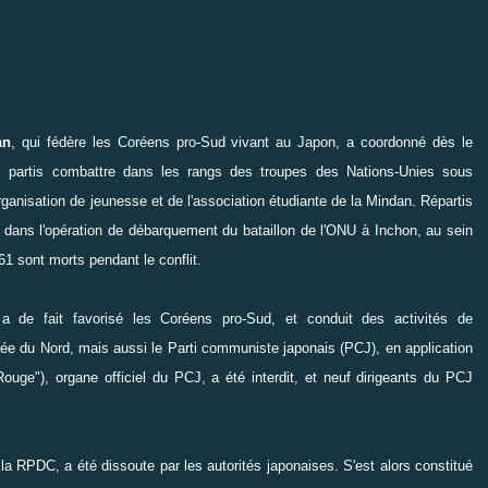
an
, qui fédère les Coréens pro-Sud vivant au Japon, a coordonné dès le
s, partis combattre dans les rangs des troupes des Nations-Unies sous
anisation de jeunesse et de l'association étudiante de la Mindan. Répartis
s dans l'opération de débarquement du bataillon de l'ONU à Inchon, au sein
1 sont morts pendant le conflit.
, a de fait favorisé les Coréens pro-Sud, et conduit des activités de
ée du Nord, mais aussi le Parti communiste japonais (PCJ), en application
uge"), organe officiel du PCJ, a été interdit, et neuf dirigeants du PCJ
a RPDC, a été dissoute par les autorités japonaises. S'est alors constitué