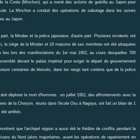
 de la Corée (Minchon), qui a mené des actions de guérilla au Japon pour
nsule. La Minchon a conduit des opérations de sabotage dans les usines
nes au Japon.
art, la Mindan et la police japonaise, d'autre part. Plusieurs incidents ont
i, le siège de la Mindan et 19 maisons de ses membres ont été attaquées
u lieu lors des manifestations du 1er mai 1952, au cours desquelles 700
semblé devant le palais impérial pour exiger le départ du gouvernement
usieurs centaines de blessés, dans les rangs tant coréens que de la police
 doit déplorer la mort d'hommes : en juillet 1952, des affrontements avec la
es de la Choryon, réunis dans l'école Osu à Nagoya, ont fait un bilan de 1
 été arrêtés.
ntrent que l'archipel nippon a aussi été le théâtre de conflits pendant la
tisans du Nord (alors majoritaires, avant les opérations de
rapatriement en