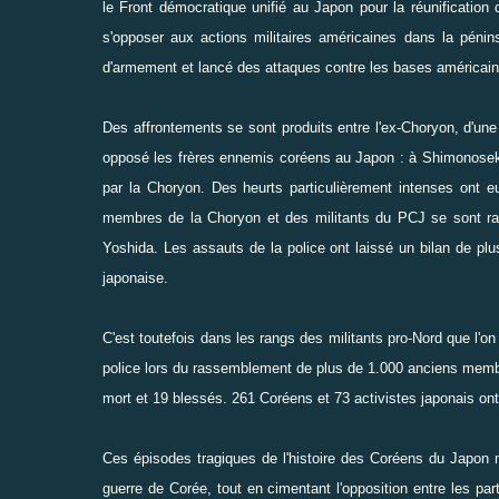
le Front démocratique unifié au Japon pour la réunification
s'opposer aux actions militaires américaines dans la péni
d'armement et lancé des attaques contre les bases américai
Des affrontements se sont produits entre l'ex-Choryon, d'une p
opposé les frères ennemis coréens au Japon : à Shimonosek
par la Choryon. Des heurts particulièrement intenses ont e
membres de la Choryon et des militants du PCJ se sont ras
Yoshida. Les assauts de la police ont laissé un bilan de pl
japonaise.
C'est toutefois dans les rangs des militants pro-Nord que l'on
police lors du rassemblement de plus de 1.000 anciens membr
mort et 19 blessés. 261 Coréens et 73 activistes japonais ont
Ces épisodes tragiques de l'histoire des Coréens du Japon mo
guerre de Corée, tout en cimentant l'opposition entre les par