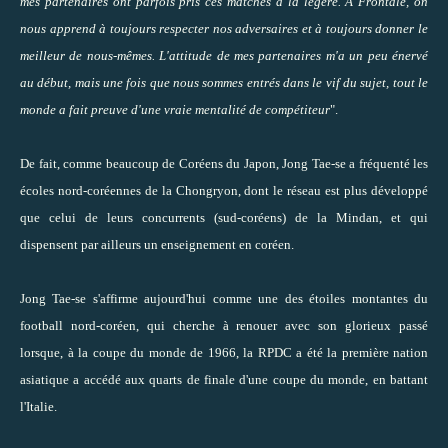
mes partenaires ont parfois pris ces matches à la légère. A Frontale, on
nous apprend à toujours respecter nos adversaires et à toujours donner le
meilleur de nous-mêmes. L'attitude de mes partenaires m'a un peu énervé
au début, mais une fois que nous sommes entrés dans le vif du sujet, tout le
monde a fait preuve d'une vraie mentalité de compétiteur
".
De fait, comme beaucoup de Coréens du Japon, Jong Tae-se a fréquenté les
écoles nord-coréennes de la Chongryon, dont le réseau est plus développé
que celui de leurs concurrents (sud-coréens) de la Mindan, et qui
dispensent par ailleurs un enseignement en coréen.
Jong Tae-se s'affirme aujourd'hui comme une des étoiles montantes du
football nord-coréen, qui cherche à renouer avec son glorieux passé
lorsque, à la coupe du monde de 1966, la RPDC a été la première nation
asiatique a accédé aux quarts de finale d'une coupe du monde, en battant
l'Italie.